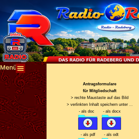
Direkt zum Seiteninhalt
Menü
Menü überspringen
Antragsformulare
für Mitgliedschaft
> rechte Maustaste auf das Bild
> verlinkten Inhalt speichern unter ...
-
als doc -
als docx
-
als pdf
-
als odt