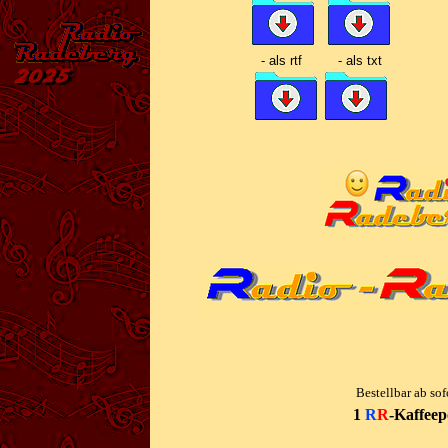
-
als rtf -
als txt
Bestellbar ab sof
1
R
R
-
Kaffeep